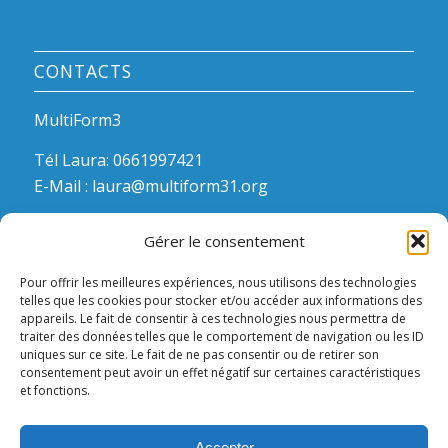
CONTACTS
MultiForm3
Tél Laura: 0661997421
E-Mail :
laura@multiform31.org
Gérer le consentement
Pour offrir les meilleures expériences, nous utilisons des technologies
telles que les cookies pour stocker et/ou accéder aux informations des
appareils. Le fait de consentir à ces technologies nous permettra de
HEURES D’OUVERTURE?
traiter des données telles que le comportement de navigation ou les ID
uniques sur ce site. Le fait de ne pas consentir ou de retirer son
consentement peut avoir un effet négatif sur certaines caractéristiques
Joignable sur le portable. Laissez un message, on
et fonctions.
vous rappelle!
Accepter