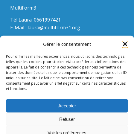
MultiForm3
Tél Laura: 0661997421
E-Mail :
laura@multiform31.org
Gérer le consentement
Pour offrir les meilleures expériences, nous utilisons des technologies
telles que les cookies pour stocker et/ou accéder aux informations des
appareils. Le fait de consentir à ces technologies nous permettra de
HEURES D’OUVERTURE?
traiter des données telles que le comportement de navigation ou les ID
uniques sur ce site. Le fait de ne pas consentir ou de retirer son
consentement peut avoir un effet négatif sur certaines caractéristiques
Joignable sur le portable. Laissez un message, on
et fonctions.
vous rappelle!
Accepter
Refuser
Voir les préférences
© Copyright -
MultiForm31
-
Enfold WordPress Theme by Kriesi